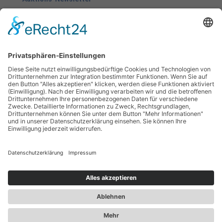
AUKTIONSHAUS
Grundstücksbörse Rhein-Ruhr AG
Telefon:
0201 – 50 71 86 80
Mail:
info@agb-rr.de

© 2020 - 2026
AUKTIONSHAUS
Grundstücksbörse
Rhein-Ruhr AG
Katalog bestellen
|
Kontakt
|
Impressum
|
Datenschutz
Cookie-Einstellungen