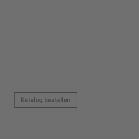
Geben Sie
ein Gebot ab
Die Voraussetzungen, um als Bieter an
unserer Auktion teilzunehmen, finden
Sie weiter unten auf unserer Website.
Live, schriftlich vorab, per APP oder
telefonisch: Sie haben die Wahl!
Katalog bestellen
Beurkunden