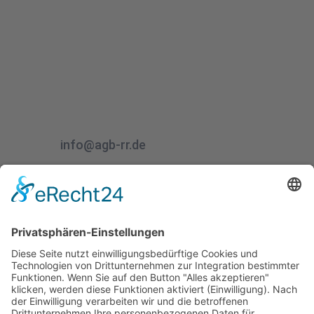
AUKTIONSHAUS
Grundstücksbörse Rhein-Ruhr AG
Telefon:
0201 – 50 71 86 80
Mail:
info@agb-rr.de
